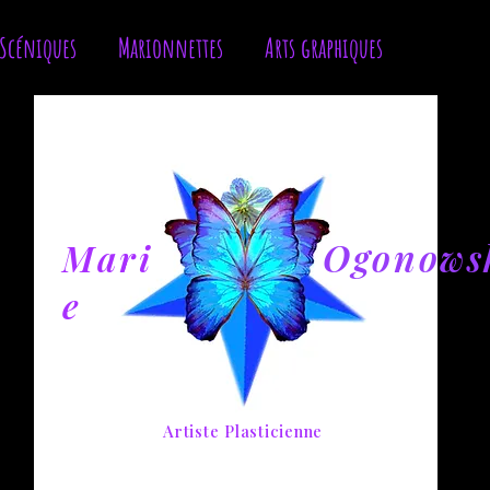
 Scéniques
Marionnettes
Arts graphiques
Ateliers
Ogonows
Mari
e
Artiste Plasticienne